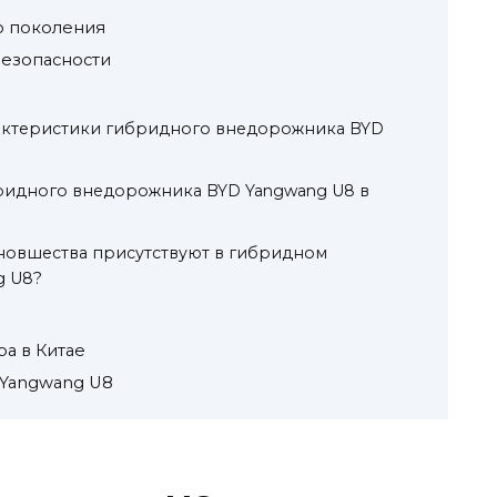
о поколения
безопасности
актеристики гибридного внедорожника BYD
бридного внедорожника BYD Yangwang U8 в
новшества присутствуют в гибридном
g U8?
а в Китае
 Yangwang U8