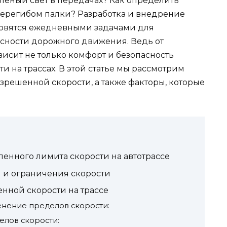
леный свет в передачах? Как определить
ерегибом палки? Разработка и внедрение
новятся ежедневными задачами для
сности дорожного движения. Ведь от
исит не только комфорт и безопасность
и на трассах. В этой статье мы рассмотрим
решенной скорости, а также факторы, которые
енного лимита скорости на автотрассе
 и ограничения скорости
ной скорости на трассе
енение пределов скорости:
елов скорости: