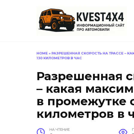
Перейти
к
содержанию
HOME
»
РАЗРЕШЕННАЯ СКОРОСТЬ НА ТРАССЕ – К
130 КИЛОМЕТРОВ В ЧАС
Разрешенная с
– какая макси
в промежутке о
километров в 
НА ЧТЕНИЕ