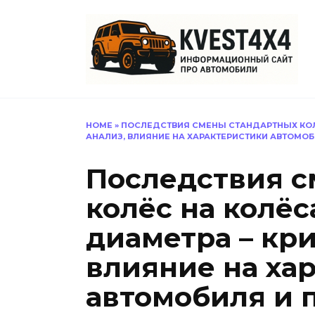
Перейти
к
содержанию
HOME
»
ПОСЛЕДСТВИЯ СМЕНЫ СТАНДАРТНЫХ КОЛ
АНАЛИЗ, ВЛИЯНИЕ НА ХАРАКТЕРИСТИКИ АВТОМО
Последствия с
колёс на колё
диаметра – кр
влияние на ха
автомобиля и