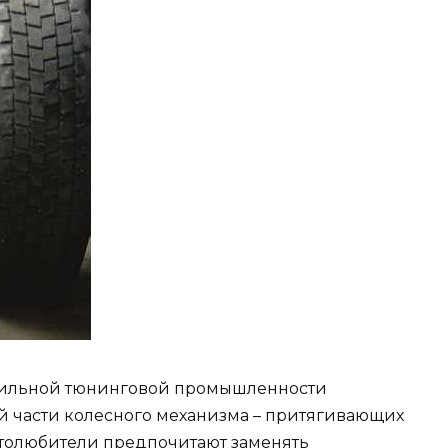
обильной тюнинговой промышленности
й части колесного механизма – притягивающих
втолюбители предпочитают заменять