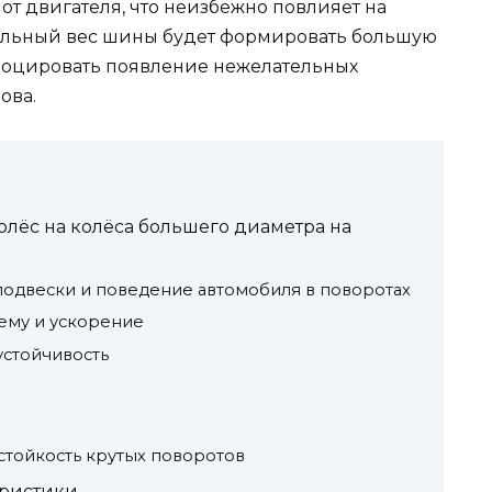
т двигателя, что неизбежно повлияет на
тельный вес шины будет формировать большую
овоцировать появление нежелательных
ова.
лёс на колёса большего диаметра на
одвески и поведение автомобиля в поворотах
ему и ускорение
устойчивость
стойкость крутых поворотов
еристики