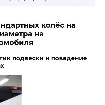
ндартных колёс на
иаметра на
томобиля
тик подвески и поведение
ах