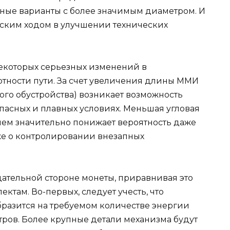
ные варианты с более значимым диаметром. И
ческим ходом в улучшении технических
екоторых серьезных изменений в
ртности пути. За счет увеличения длины ММИ
го обустройства) возникает возможность
пасных и плавных условиях. Меньшая угловая
ем значительно понижает вероятность даже
уже о контролировании внезапных
ицательной стороне монеты, приравнивая это
ктам. Во-первых, следует учесть, что
разится на требуемом количестве энергии
ров. Более крупные детали механизма будут