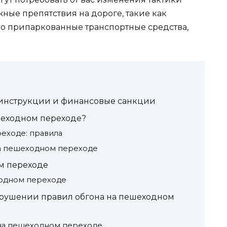
ные препятствия на дороге, такие как
о припаркованные транспортные средства,
: инструкции и финансовые санкции
шеходном переходе?
еходе: правила
на пешеходном переходе
м переходе
ходном переходе
рушении правил обгонa на пешеходном
на пешеходном переходе