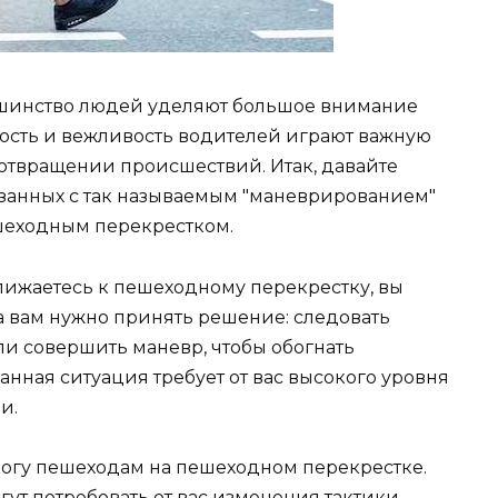
льшинство людей уделяют большое внимание
ность и вежливость водителей играют важную
отвращении происшествий. Итак, давайте
язанных с так называемым "маневрированием"
шеходным перекрестком.
лижаетесь к пешеходному перекрестку, вы
да вам нужно принять решение: следовать
и совершить маневр, чтобы обогнать
нная ситуация требует от вас высокого уровня
и.
орогу пешеходам на пешеходном перекрестке.
гут потребовать от вас изменения тактики