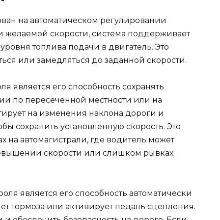
ован на автоматическом регулировании
ки желаемой скорости, система поддерживает
уровня топлива подачи в двигатель. Это
ься или замедляться до заданной скорости.
я является его способность сохранять
ии по пересеченной местности или на
гирует на изменения наклона дороги и
обы сохранить установленную скорость. Это
х на автомагистрали, где водитель может
ревышении скорости или слишком рывках
оля является его способность автоматически
ет тормоза или активирует педаль сцепления.
 и обеспечить безопасность на дороге. Если