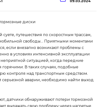
41
09.03.2024
 суете, путешествия по скоростным трассам,
томобильной свободы… Приятными моментами
ся, если внезапно возникают проблемы с
енно в условиях интенсивной эксплуатации
с неприятной ситуацией, когда передние
 горячими. В таких случаях, подобные
ерю контроля над транспортным средством.
ой серьезной аварии, необходимо найти выход
ют, датчики обнаруживают потери тормозной
ает выражать свою проблему через нагретые