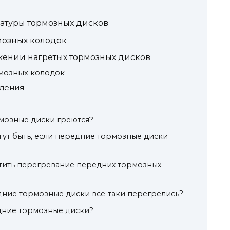
туры тормозных дисков
мозных колодок
ении нагретых тормозных дисков
рмозных колодок
ждения
мозные диски греются?
гут быть, если передние тормозные диски
тить перегревание передних тормозных
едние тормозные диски все-таки перегрелись?
дние тормозные диски?