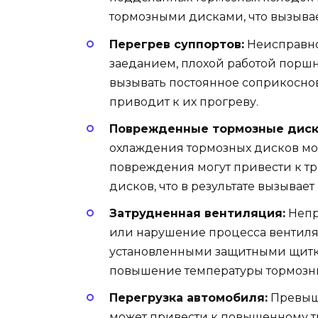
тормозными дисками, что вызывае
Перегрев суппортов:
Неисправнос
заеданием, плохой работой порш
вызывать постоянное соприкосно
приводит к их прогреву.
Поврежденные тормозные диск
охлаждения тормозных дисков мо
повреждения могут привести к т
дисков, что в результате вызывае
Затрудненная вентиляция:
Непр
или нарушение процесса вентиля
установленными защитными щитк
повышение температуры тормозны
Перегрузка автомобиля:
Превыше
может привести к повышенному тр