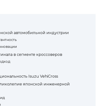
понской автомобильной индустрии
антность
нновации
инала в сегменте кроссоверов
одход
ональность Isuzu VehiCross
 великолепие японской инженерной
вид
и