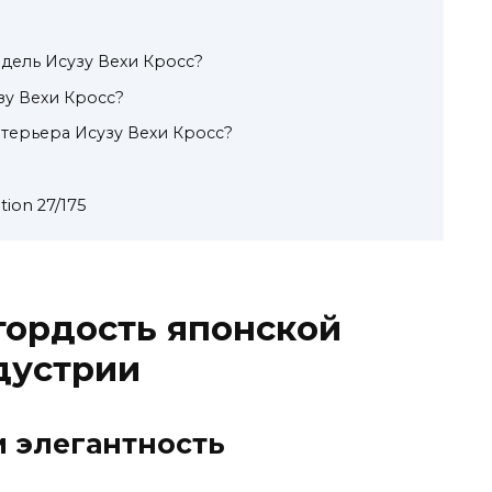
одель Исузу Вехи Кросс?
зу Вехи Кросс?
терьера Исузу Вехи Кросс?
ion 27/175
 гордость японской
дустрии
 элегантность