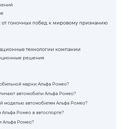
жений
ле
: от гоночных побед к мировому признанию
ационные технологии компании
люционные решения
мобильной марки Альфа Ромео?
тличают автомобили Альфа Ромео?
ый моделью автомобилям Альфа Ромео?
 Альфа Ромео в автоспорте?
и Альфа Ромео?