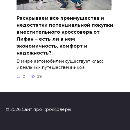
Раскрываем все преимущества и
недостатки потенциальной покупки
вместительного кроссовера от
Лифан – есть ли в нем
экономичность, комфорт и
надежность?
В мире автомобилей существует класс
идеальных путешественников
0
29
© 2026 Сайт про кроссоверы