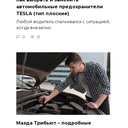
автомобильные предохранители
TESLA (тип плоские)
Любой водитель сталкивался с ситуацией,
когда внезапно
0
21
Мазда Трибьют – подробные