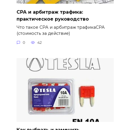
СРА и арбитраж трафика:
практическое руководство
Что такое СРА и арбитраж трафикаСРА
(стоимость за действие)
0
42
Как выбрать и заменить