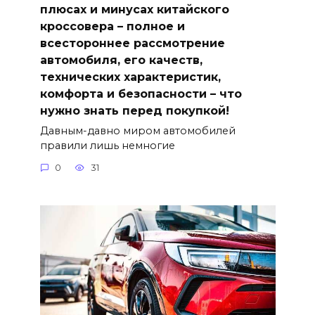
плюсах и минусах китайского
кроссовера – полное и
всестороннее рассмотрение
автомобиля, его качеств,
технических характеристик,
комфорта и безопасности – что
нужно знать перед покупкой!
Давным-давно миром автомобилей
правили лишь немногие
0
31