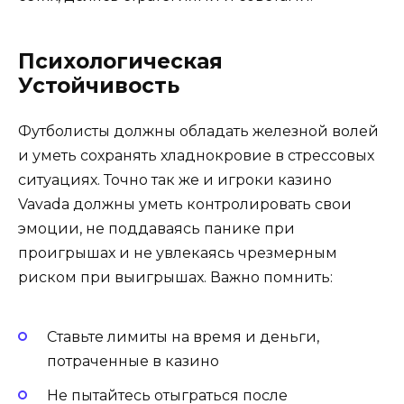
Психологическая
Устойчивость
Футболисты должны обладать железной волей
и уметь сохранять хладнокровие в стрессовых
ситуациях. Точно так же и игроки казино
Vavada должны уметь контролировать свои
эмоции, не поддаваясь панике при
проигрышах и не увлекаясь чрезмерным
риском при выигрышах. Важно помнить:
Ставьте лимиты на время и деньги,
потраченные в казино
Не пытайтесь отыграться после