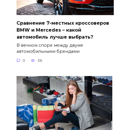
Сравнение 7-местных кроссоверов
BMW и Mercedes – какой
автомобиль лучше выбрать?
В вечном споре между двумя
автомобильными брендами
0
36