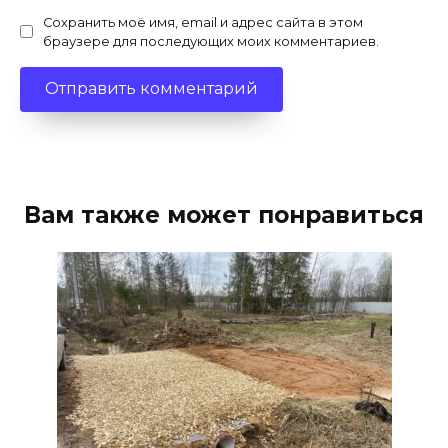
Сохранить моё имя, email и адрес сайта в этом
браузере для последующих моих комментариев.
Вам также может понравиться